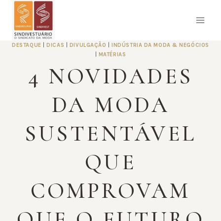
Pular
para
o
Conteúdo
DESTAQUE
|
DICAS
|
DIVULGAÇÃO
|
INDÚSTRIA DA MODA & NEGÓCIOS
|
MATÉRIAS
4 NOVIDADES
DA MODA
SUSTENTÁVEL
QUE
COMPROVAM
QUE O FUTURO