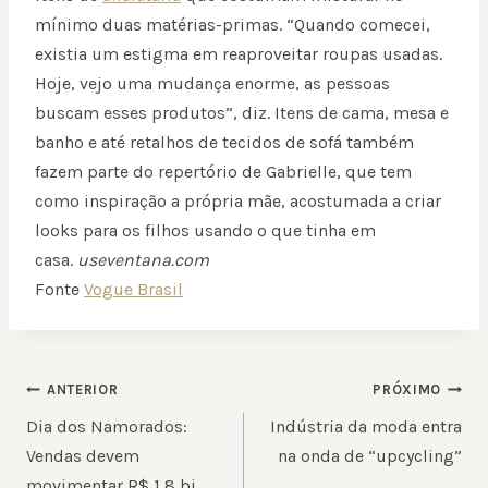
mínimo duas matérias-primas. “Quando comecei,
existia um estigma em reaproveitar roupas usadas.
Hoje, vejo uma mudança enorme, as pessoas
buscam esses produtos”, diz. Itens de cama, mesa e
banho e até retalhos de tecidos de sofá também
fazem parte do repertório de Gabrielle, que tem
como inspiração a própria mãe, acostumada a criar
looks para os filhos usando o que tinha em
casa.
useventana.com
Fonte
Vogue Brasil
NAVEGAÇÃO
ANTERIOR
PRÓXIMO
DE
Dia dos Namorados:
Indústria da moda entra
POST
Vendas devem
na onda de “upcycling”
movimentar R$ 1,8 bi,