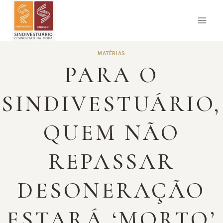
Pular
para
o
Conteúdo
MATÉRIAS
PARA O
SINDIVESTUÁRIO,
QUEM NÃO
REPASSAR
DESONERAÇÃO
ESTARÁ ‘MORTO’