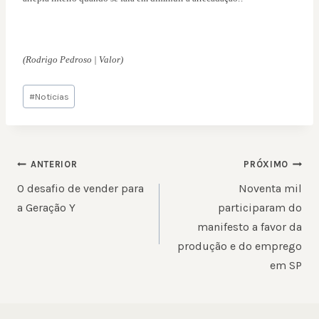
(Rodrigo Pedroso | Valor)
Tags
#
Noticias
do
Post:
NAVEGAÇÃO
ANTERIOR
PRÓXIMO
DE
O desafio de vender para
Noventa mil
POST
a Geração Y
participaram do
manifesto a favor da
produção e do emprego
em SP