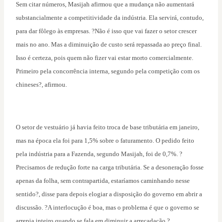
Sem citar números, Masijah afirmou que a mudança não aumentará
substancialmente a competitividade da indústria. Ela servirá, contudo,
para dar fôlego às empresas. ?Não é isso que vai fazer o setor crescer
mais no ano. Mas a diminuição de custo será repassada ao preço final.
Isso é certeza, pois quem não fizer vai estar morto comercialmente.
Primeiro pela concorrência interna, segundo pela competição com os
chineses?, afirmou.
O setor de vestuário já havia feito troca de base tributária em janeiro,
mas na época ela foi para 1,5% sobre o faturamento. O pedido feito
pela indústria para a Fazenda, segundo Masijah, foi de 0,7%. ?
Precisamos de redução forte na carga tributária. Se a desoneração fosse
apenas da folha, sem contrapartida, estaríamos caminhando nesse
sentido?, disse para depois elogiar a disposição do governo em abrir a
discussão. ?A interlocução é boa, mas o problema é que o governo se
arrepia inteiro quando se fala em diminuir a arrecadação.?