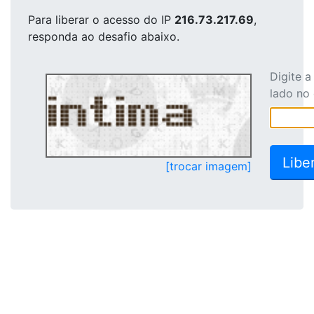
Para liberar o acesso
do IP
216.73.217.69
,
responda ao desafio abaixo.
Digite 
lado no
[trocar imagem]