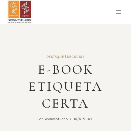
Pular
para
o
Conteúdo
DESTAQUE
|
NEGÓCIOS
E-BOOK
ETIQUETA
CERTA
Por
Sindivestuario
18/12/2020