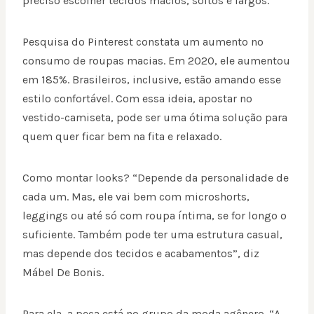
preciso escolher tecidos macios, soltos e largos.
Pesquisa do Pinterest constata um aumento no
consumo de roupas macias. Em 2020, ele aumentou
em 185%. Brasileiros, inclusive, estão amando esse
estilo confortável. Com essa ideia, apostar no
vestido-camiseta, pode ser uma ótima solução para
quem quer ficar bem na fita e relaxado.
Como montar looks? “Depende da personalidade de
cada um. Mas, ele vai bem com microshorts,
leggings ou até só com roupa íntima, se for longo o
suficiente. Também pode ter uma estrutura casual,
mas depende dos tecidos e acabamentos”, diz
Mábel De Bonis.
Para ela, a peça está no grupo da moda agênero. “A