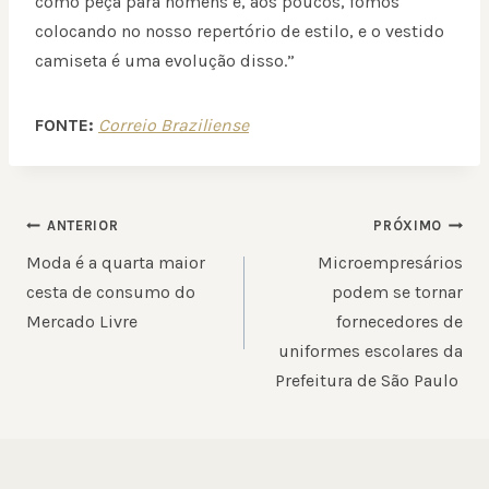
como peça para homens e, aos poucos, fomos
colocando no nosso repertório de estilo, e o vestido
camiseta é uma evolução disso.”
FONTE:
Correio Braziliense
NAVEGAÇÃO
ANTERIOR
PRÓXIMO
DE
Moda é a quarta maior
Microempresários
POST
cesta de consumo do
podem se tornar
Mercado Livre
fornecedores de
uniformes escolares da
Prefeitura de São Paulo