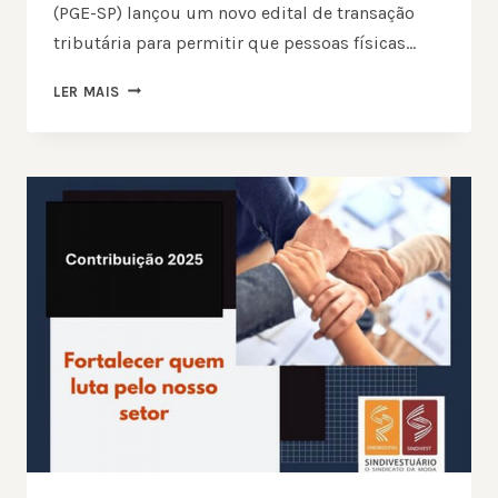
(PGE-SP) lançou um novo edital de transação
tributária para permitir que pessoas físicas…
SÃO
LER MAIS
PAULO
QUER
NEGOCIAR
R$
15
BILHÕES
EM
DÍVIDAS
COM
CONTRIBUINTES