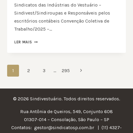
Sindicatos das Indústrias do Vestuário –
Sindivest/Sindiroupas e Responsáveis pelos
escritórios contábeis Convenção Coletiva de
Trabalho/2025 –…
GUARULHOS
LER MAIS
E
REGIÃO
–
2025
NAVEGAÇÃO
Página
1
2
3
…
295
DA
Seguinte
PÁGINA
© 2026 Sindivestuário. Todos direitos reservados.
Rua Antônia de Queiros, 549, Conjunto 608
01307-014 – Consolação, São Paulo – SP
Contatos:
gestor@sindicatosp.com.br | (11) 4327-