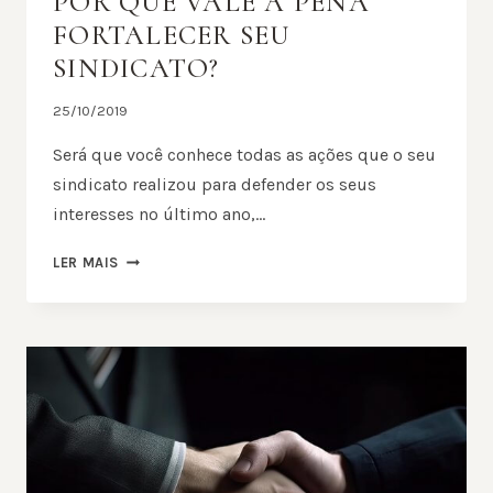
POR QUE VALE A PENA
FORTALECER SEU
SINDICATO?
25/10/2019
Será que você conhece todas as ações que o seu
sindicato realizou para defender os seus
interesses no último ano,…
POR
LER MAIS
QUE
VALE
A
PENA
FORTALECER
SEU
SINDICATO?