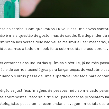
Rosa no samba “Com que Roupa Eu Vou” assume novos contor
 não é mais questão de gosto, mas de saúde. E, a depender da 
embrada nos versos dele não vai se resumir a usar máscaras, 
cidades, mas a todo um look feito sob medida no pós-coronaví
as entranhas das indústrias química e têxtil e, já no mês pass
cie de corrida tecnológica para lançar peças de vestuário cap
quando o vírus passa de uma superfície infectada para conta
tição se justifica. Imagens de pessoas indo ao mercado par
as sobrepostas, “face shield” e roupas fechadas pipocaram 
tologistas passaram a recomendar a lavagem imediata das p