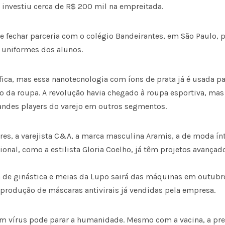
á investiu cerca de R$ 200 mil na empreitada.
e fechar parceria com o colégio Bandeirantes, em São Paulo, 
s uniformes dos alunos.
ífica, mas essa nanotecnologia com íons de prata já é usada p
o da roupa. A revolução havia chegado à roupa esportiva, mas 
andes players do varejo em outros segmentos.
es, a varejista C&A, a marca masculina Aramis, a de moda ín
acional, como a estilista Gloria Coelho, já têm projetos avançad
 de ginástica e meias da Lupo sairá das máquinas em outubr
e produção de máscaras antivirais já vendidas pela empresa.
m vírus pode parar a humanidade. Mesmo com a vacina, a pr