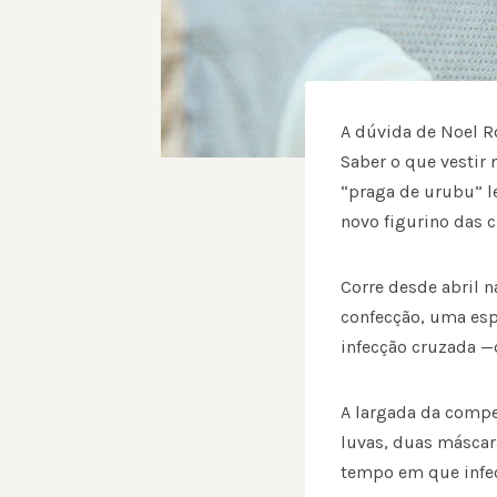
A dúvida de Noel 
Saber o que vestir
“praga de urubu” l
novo figurino das 
Corre desde abril n
confecção, uma espé
infecção cruzada —
A largada da compe
luvas, duas máscar
tempo em que infec