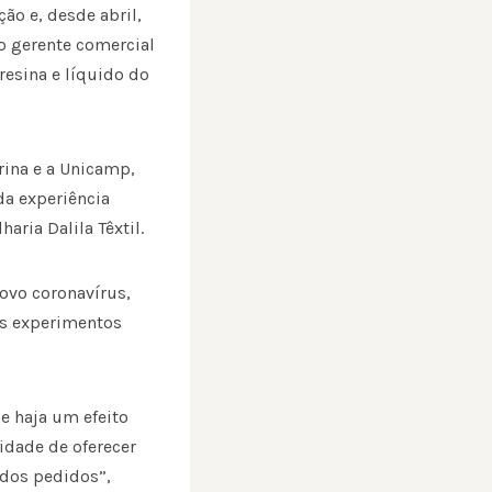
ão e, desde abril,
o gerente comercial
resina e líquido do
rina e a Unicamp,
da experiência
ria Dalila Têxtil.
novo coronavírus,
os experimentos
e haja um efeito
nidade de oferecer
 dos pedidos”,