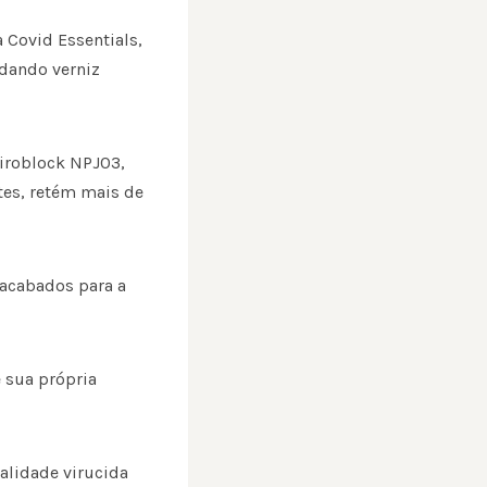
 Covid Essentials,
 dando verniz
Viroblock NPJ03,
tes, retém mais de
 acabados para a
 sua própria
alidade virucida