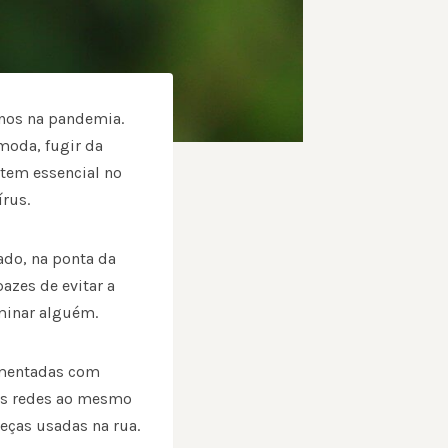
nos na pandemia.
moda, fugir da
item essencial no
rus.
ado, na ponta da
azes de evitar a
minar alguém.
amentadas com
nas redes ao mesmo
eças usadas na rua.