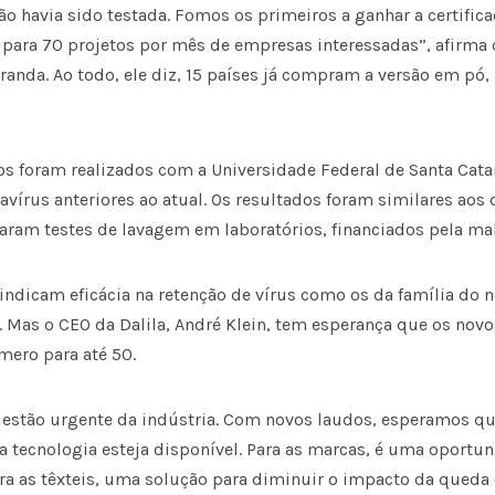
ão havia sido testada. Fomos os primeiros a ganhar a certificaç
para 70 projetos por mês de empresas interessadas”, afirma 
anda. Ao todo, ele diz, 15 países já compram a versão em pó, 
os foram realizados com a Universidade Federal de Santa Cata
vírus anteriores ao atual. Os resultados foram similares aos 
ram testes de lavagem em laboratórios, financiados pela malha
indicam eficácia na retenção de vírus como os da família do 
. Mas o CEO da Dalila, André Klein, tem esperança que os nov
ero para até 50.
estão urgente da indústria. Com novos laudos, esperamos qu
 a tecnologia esteja disponível. Para as marcas, é uma oportu
ara as têxteis, uma solução para diminuir o impacto da queda