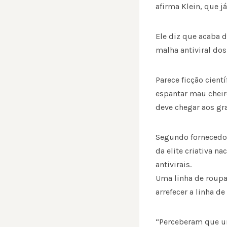
afirma Klein, que j
Ele diz que acaba d
malha antiviral do
Parece ficção cient
espantar mau cheir
deve chegar aos gr
Segundo fornecedor
da elite criativa n
antivirais.
Uma linha de roupa
arrefecer a linha d
“Perceberam que u