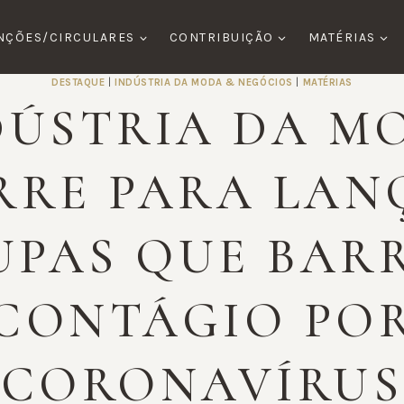
NÇÕES/CIRCULARES
CONTRIBUIÇÃO
MATÉRIAS
DESTAQUE
|
INDÚSTRIA DA MODA & NEGÓCIOS
|
MATÉRIAS
DÚSTRIA DA M
RRE PARA LAN
UPAS QUE BAR
CONTÁGIO PO
CORONAVÍRUS