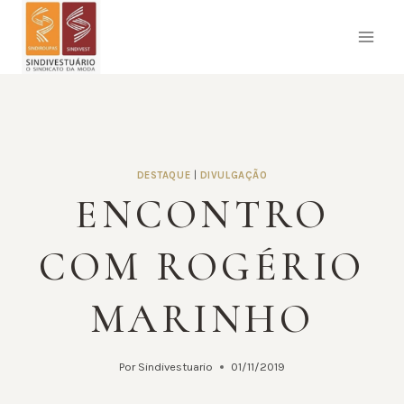
Pular
para
o
Conteúdo
DESTAQUE
|
DIVULGAÇÃO
ENCONTRO
COM ROGÉRIO
MARINHO
Por
Sindivestuario
01/11/2019