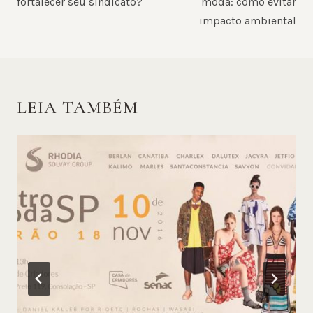
POST
fortalecer seu sindicato?
moda: como evitar
impacto ambiental
LEIA TAMBÉM