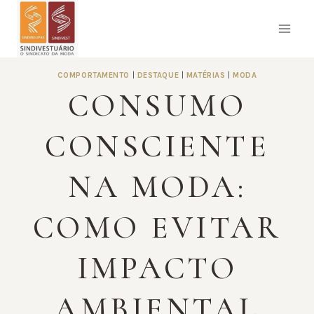
Pular
para
o
Conteúdo
COMPORTAMENTO
|
DESTAQUE
|
MATÉRIAS
|
MODA
CONSUMO
CONSCIENTE
NA MODA:
COMO EVITAR
IMPACTO
AMBIENTAL