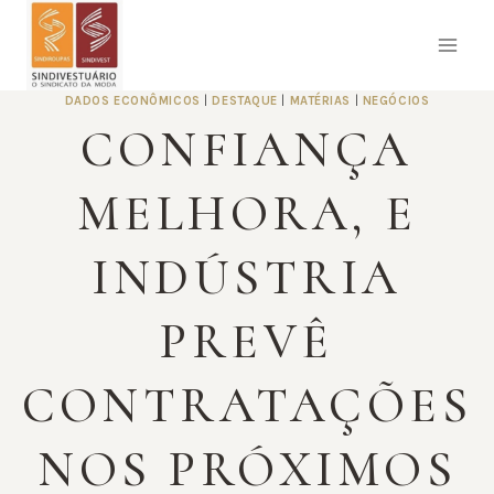
Pular
para
o
Conteúdo
DADOS ECONÔMICOS
|
DESTAQUE
|
MATÉRIAS
|
NEGÓCIOS
CONFIANÇA
MELHORA, E
INDÚSTRIA
PREVÊ
CONTRATAÇÕES
NOS PRÓXIMOS