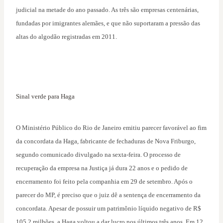
judicial na metade do ano passado. As três são empresas centenárias,
fundadas por imigrantes alemães, e que não suportaram a pressão das
altas do algodão registradas em 2011.
Sinal verde para Haga
O Ministério Público do Rio de Janeiro emitiu parecer favorável ao fim
da concordata da Haga, fabricante de fechaduras de Nova Friburgo,
segundo comunicado divulgado na sexta-feira. O processo de
recuperação da empresa na Justiça já dura 22 anos e o pedido de
encerramento foi feito pela companhia em 29 de setembro. Após o
parecer do MP, é preciso que o juiz dê a sentença de encerramento da
concordata. Apesar de possuir um patrimônio líquido negativo de R$
105,2 milhões, a Haga voltou a dar lucro nos últimos três anos. Em 12