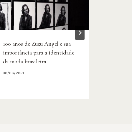
100 anos de Zuzu Angel e sua
MDIC vê 
importância para a identidade
têxteis, 
da moda brasileira
puxada p
30/06/2021
19/03/2015