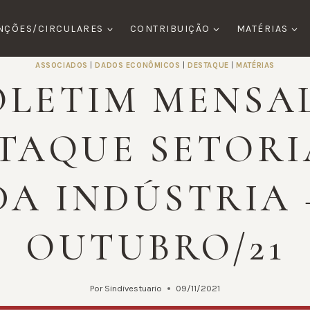
NÇÕES/CIRCULARES
CONTRIBUIÇÃO
MATÉRIAS
ASSOCIADOS
|
DADOS ECONÔMICOS
|
DESTAQUE
|
MATÉRIAS
OLETIM MENSAL
TAQUE SETORI
DA INDÚSTRIA 
OUTUBRO/21
Por
Sindivestuario
09/11/2021