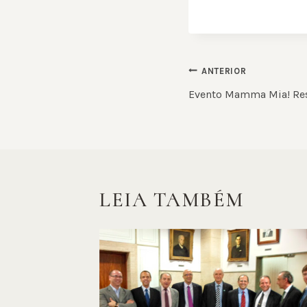
NAVEGAÇ
ANTERIOR
DE
Evento Mamma Mia! Re
POST
LEIA TAMBÉM