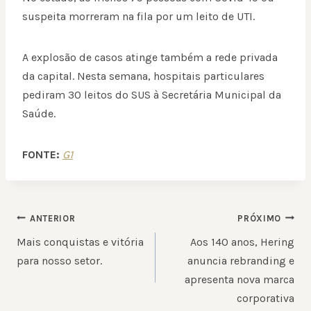
suspeita morreram na fila por um leito de UTI.
A explosão de casos atinge também a rede privada
da capital. Nesta semana, hospitais particulares
pediram 30 leitos do SUS à Secretária Municipal da
Saúde.
FONTE:
G1
NAVEGAÇÃO
ANTERIOR
PRÓXIMO
DE
Mais conquistas e vitória
Aos 140 anos, Hering
POST
para nosso setor.
anuncia rebranding e
apresenta nova marca
corporativa