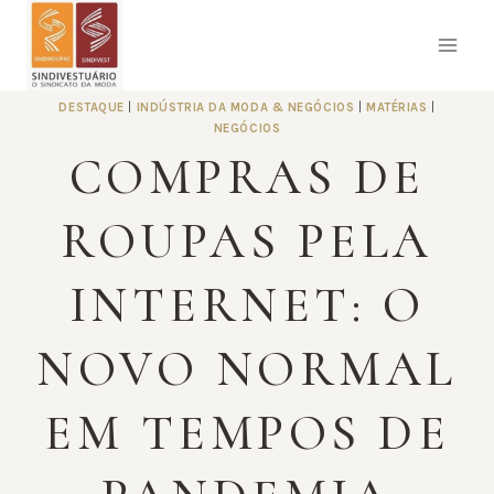
Pular
para
o
Conteúdo
DESTAQUE
|
INDÚSTRIA DA MODA & NEGÓCIOS
|
MATÉRIAS
|
NEGÓCIOS
COMPRAS DE
ROUPAS PELA
INTERNET: O
NOVO NORMAL
EM TEMPOS DE