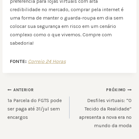
preferência para lojas virtuais com alta
credibilidade no mercado, comprar pela internet é
uma forma de manter o guarda-roupa em dia sem
colocar sua segurança em risco em um cenário
complexo como o que vivemos. Compre com
sabedoria!
FONTE:
Correio 24 Horas
NAVEGAÇÃO
ANTERIOR
PRÓXIMO
DE
1ª Parcela do FGTS pode
Desfiles virtuais: “O
POST
ser paga até 31/jul sem
Tecido da Realidade”
encargos
apresenta a nova era no
mundo da moda