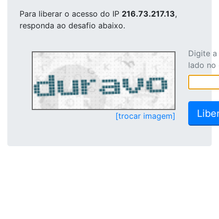
Para liberar o acesso
do IP
216.73.217.13
,
responda ao desafio abaixo.
Digite 
lado no
[trocar imagem]