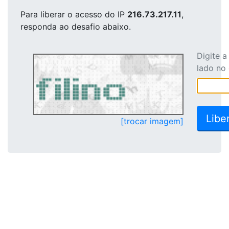
Para liberar o acesso
do IP
216.73.217.11
,
responda ao desafio abaixo.
Digite 
lado no
[trocar imagem]