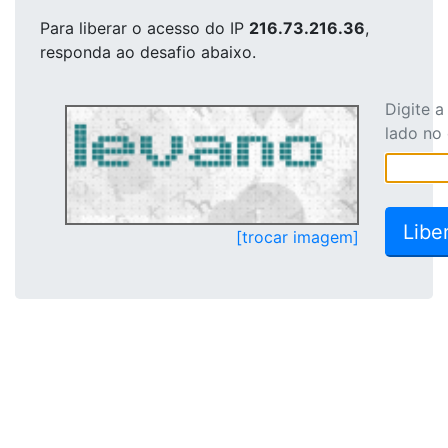
Para liberar o acesso
do IP
216.73.216.36
,
responda ao desafio abaixo.
Digite 
lado no
[trocar imagem]