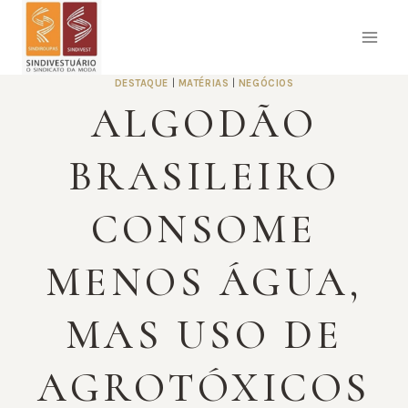
Pular
para
o
Conteúdo
DESTAQUE
|
MATÉRIAS
|
NEGÓCIOS
ALGODÃO
BRASILEIRO
CONSOME
MENOS ÁGUA,
MAS USO DE
AGROTÓXICOS