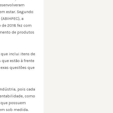
desenvolveram
em estar. Segundo
 (ABIHPEC), a
 de 2018 fez com
amento de produtos
que inclui itens de
 que estão à frente
plexas questões que
ndústria, pois cada
tentabilidade, como
as que possuem
zem sob medida.