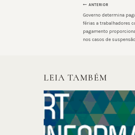
NAVEGAÇ
ANTERIOR
DE
Governo determina paga
férias a trabalhadores 
POST
pagamento proporciona
nos casos de suspensão
LEIA TAMBÉM