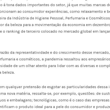
do à tona dados importantes do setor, já que muitas marcas 
orcionam ao consumidor experiências, como relaxamento e b
eira da Indústria de Higiene Pessoal, Perfumaria e Cosméticos
etor da beleza para a movimentação da economia em dezembro
e o ranking de terceiro colocado no mercado global em lanç
 razão da representatividade e do crescimento desse mercado, 
erfumaria e cosméticos, a pandemia ressaltou aos empresários
ssidade de um olhar atento para lidar com as diversas e com
 beleza.
sem qualquer pretensão de esgotar as particularidades dessa i
uma nova matéria, ressalta-se, por exemplo, questões: de sus
duos e embalagens; tecnológicas, como é o caso das empres
entificam o produto ideal para a pele do consumidor e produ