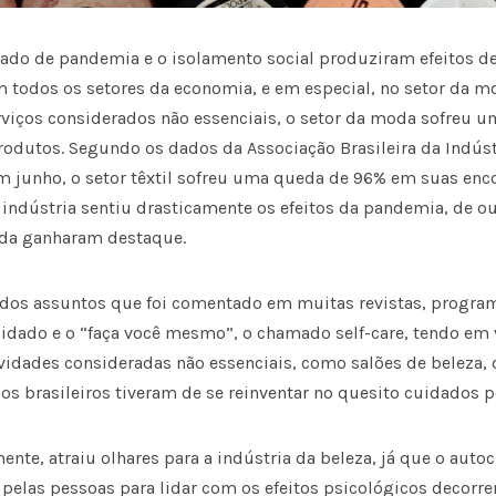
tado de pandemia e o isolamento social produziram efeitos 
em todos os setores da economia, e em especial, no setor da m
viços considerados não essenciais, o setor da moda sofreu 
odutos. Segundo os dados da Associação Brasileira da Indústr
em junho, o setor têxtil sofreu uma queda de 96% em suas enc
 indústria sentiu drasticamente os efeitos da pandemia, de ou
oda ganharam destaque.
dos assuntos que foi comentado em muitas revistas, program
uidado e o “faça você mesmo”, o chamado self-care, tendo em 
idades consideradas não essenciais, como salões de beleza, cl
 os brasileiros tiveram de se reinventar no quesito cuidados p
nte, atraiu olhares para a indústria da beleza, já que o aut
pelas pessoas para lidar com os efeitos psicológicos decorre