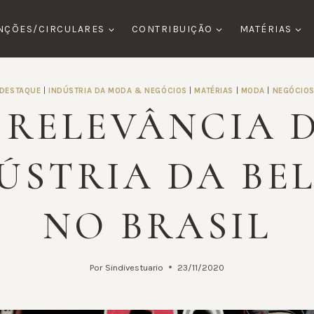
NÇÕES/CIRCULARES
CONTRIBUIÇÃO
MATÉRIAS
DESTAQUE
|
INDÚSTRIA DA MODA & NEGÓCIOS
|
MATÉRIAS
|
MODA
|
NEGÓCIO
 RELEVÂNCIA 
ÚSTRIA DA BE
NO BRASIL
Por
Sindivestuario
23/11/2020