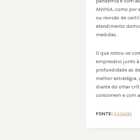
pandemia e com as 
ANVISA, como por e
ou revisão de carti
atendimento domici
medidas.
O que notou-se com
empresário junto à
profundidade as de
melhor estratégia, 
diante do olhar cr
consomem e com as 
FONTE:
Estadão