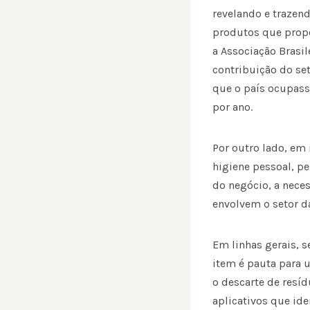
revelando e trazen
produtos que prop
a Associação Brasil
contribuição do s
que o país ocupass
por ano.
Por outro lado, em
higiene pessoal, p
do negócio, a nece
envolvem o setor da
Em linhas gerais, 
item é pauta para 
o descarte de resí
aplicativos que id