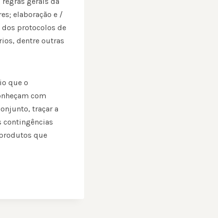
regras gerais da
s; elaboração e /
o dos protocolos de
ios, dentre outras
io que o
 conheçam com
njunto, traçar a
s contingências
 produtos que