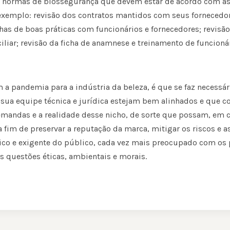
normas de biossegurança que devem estar de acordo com as 
xemplo: revisão dos contratos mantidos com seus fornecedore
lhas de boas práticas com funcionários e fornecedores; revisã
liar; revisão da ficha de anamnese e treinamento de funcionár
 a pandemia para a indústria da beleza, é que se faz necessár
 sua equipe técnica e jurídica estejam bem alinhados e que
mandas e a realidade desse nicho, de sorte que possam, em co
a fim de preservar a reputação da marca, mitigar os riscos e a
ítico e exigente do público, cada vez mais preocupado com os
questões éticas, ambientais e morais.