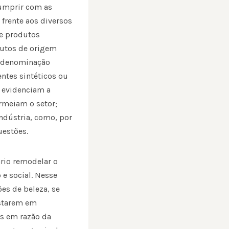
cumprir com as
 frente aos diversos
de produtos
dutos de origem
a denominação
ntes sintéticos ou
e evidenciam a
ermeiam o setor;
ndústria, como, por
uestões.
rio remodelar o
 e social. Nesse
ões de beleza, se
estarem em
s em razão da