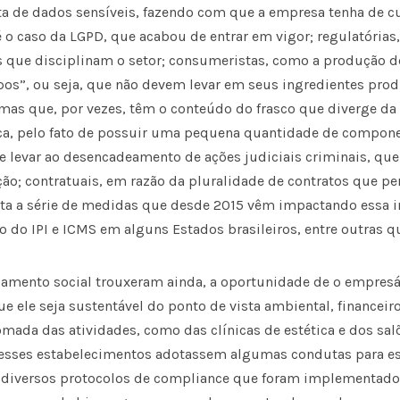
ta de dados sensíveis, fazendo com que a empresa tenha de 
 o caso da LGPD, que acabou de entrar em vigor; regulatórias,
s que disciplinam o setor; consumeristas, como a produção 
s”, ou seja, que não devem levar em seus ingredientes pro
 mas que, por vezes, têm o conteúdo do frasco que diverge d
ca, pelo fato de possuir uma pequena quantidade de compone
e levar ao desencadeamento de ações judiciais criminais, qu
ção; contratuais, em razão da pluralidade de contratos que p
vista a série de medidas que desde 2015 vêm impactando essa i
 do IPI e ICMS em alguns Estados brasileiros, entre outras q
lamento social trouxeram ainda, a oportunidade de o empresá
e ele seja sustentável do ponto de vista ambiental, financeiro
omada das atividades, como das clínicas de estética e dos sal
e esses estabelecimentos adotassem algumas condutas para 
diversos protocolos de compliance que foram implementado