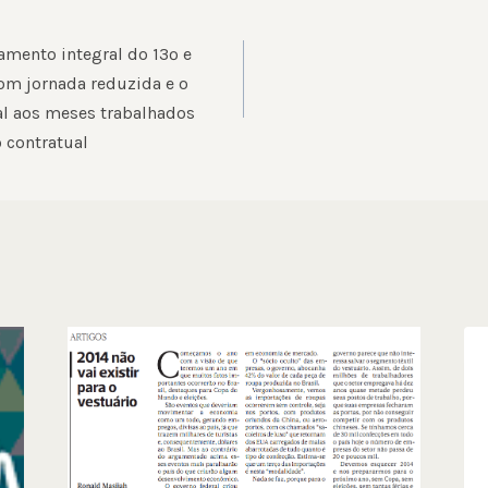
ÃO
mento integral do 13º e
com jornada reduzida e o
l aos meses trabalhados
 contratual