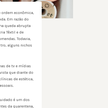
de ordem econômica,
oda. Em razão do
uma queda abrupta
ia Têxtil e de
omendas. Todavia,
tro, alguns nichos
as de tv e mídias
vista que diante do
ínicas de estética,
essoais.
ocuidado é um dos
ntes da quarentena,