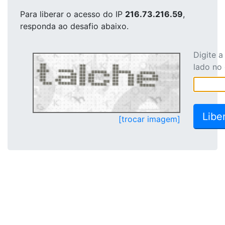
Para liberar o acesso
do IP
216.73.216.59
,
responda ao desafio abaixo.
Digite 
lado no
[trocar imagem]