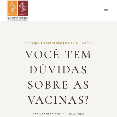
Pular
para
o
Conteúdo
DESTAQUE
|
DIVULGAÇÃO
|
MATÉRIAS
|
SAÚDE
VOCÊ TEM
DÚVIDAS
SOBRE AS
VACINAS?
Por
Sindivestuario
08/03/2021