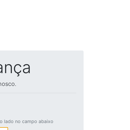
ança
nosco.
ao lado no campo abaixo