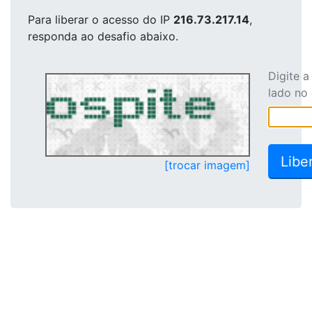
Para liberar o acesso
do IP
216.73.217.14
,
responda ao desafio abaixo.
Digite 
lado no
[trocar imagem]