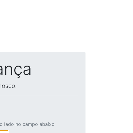
ança
nosco.
ao lado no campo abaixo