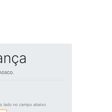
ança
nosco.
ao lado no campo abaixo