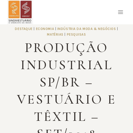
Pular
para
o
Conteúdo
DESTAQUE
|
ECONOMIA
|
INDÚSTRIA DA MODA & NEGÓCIOS
|
MATÉRIAS
|
PESQUISAS
PRODUÇÃO
INDUSTRIAL
SP/BR –
VESTUÁRIO E
TÊXTIL –