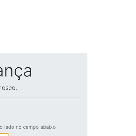
ança
nosco.
ao lado no campo abaixo