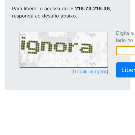
Para liberar o acesso
do IP
216.73.216.36
,
responda ao desafio abaixo.
Digite 
lado no
[trocar imagem]