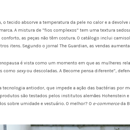
, o tecido absorve a temperatura da pele no calor e a devolv
a marca. A mistura de “fios complexos” tem uma textura sedosa 
 conforto, as peças não têm costura. O catálogo inclui camiso
utros itens. Segundo o jornal The Guardian, as vendas aumen
menopausa é vista como um momento em que as mulheres re
tas como
sexy
ou descoladas. A Become pensa diferente”, defend
é a tecnologia antiodor, que impede a ação das bactérias por
 produtos são testados pelos institutos alemães Hohenstein 
dos sobre umidade e vestuário. O melhor? O
e-commerce
da B