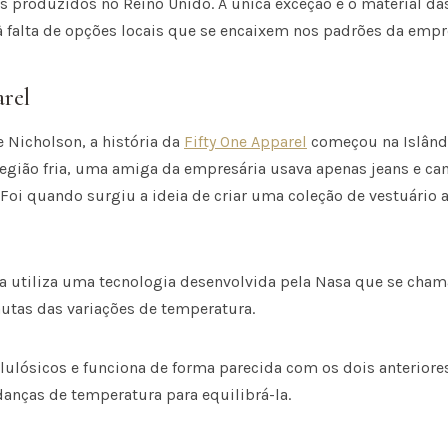
s produzidos no Reino Unido. A única exceção é o material da
 falta de opções locais que se encaixem nos padrões da empr
rel
 Nicholson, a história da
Fifty One Apparel
começou na Islând
ião fria, uma amiga da empresária usava apenas jeans e cam
. Foi quando surgiu a ideia de criar uma coleção de vestuário 
a utiliza uma tecnologia desenvolvida pela Nasa que se cha
autas das variações de temperatura.
elulósicos e funciona de forma parecida com os dois anteriore
nças de temperatura para equilibrá-la.