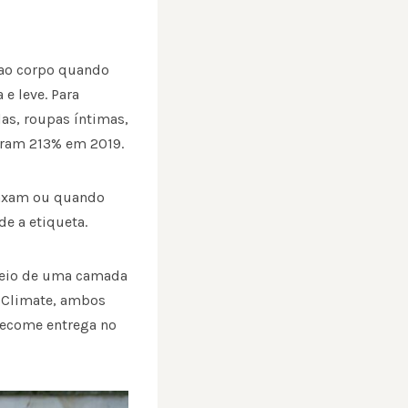
e ao corpo quando
e leve. Para
las, roupas íntimas,
taram 213% em 2019.
laxam ou quando
e a etiqueta.
 meio de uma camada
e Climate, ambos
ecome entrega no