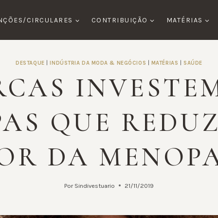
NÇÕES/CIRCULARES
CONTRIBUIÇÃO
MATÉRIAS
DESTAQUE
|
INDÚSTRIA DA MODA & NEGÓCIOS
|
MATÉRIAS
|
SAÚDE
CAS INVESTE
AS QUE REDU
OR DA MENOP
Por
Sindivestuario
21/11/2019