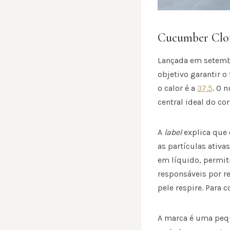
Cucumber Clo
Lançada em setembr
objetivo garantir o
o calor é a
37.5
. O 
central ideal do co
A
label
explica que 
as partículas ativa
em líquido, permiti
responsáveis por re
pele respire. Para 
A marca é uma pe