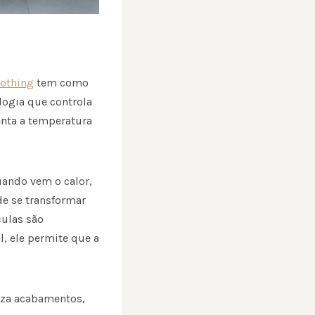
othing
tem como
ologia que controla
enta a temperatura
uando vem o calor,
de se transformar
culas são
l, ele permite que a
riza acabamentos,