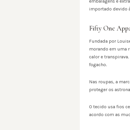
embalagens e extra
importado devido à
Fifty One Appa
Fundada por Louise
morando em uma reg
calor e transpirava
fogacho.
Nas roupas, a marc
proteger os astron
O tecido usa fios c
acordo com as muda