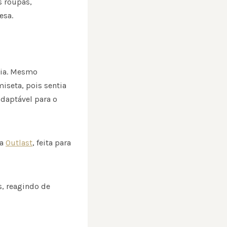
s roupas,
esa.
ia. Mesmo
iseta, pois sentia
adaptável para o
ma
Outlast
, feita para
s, reagindo de