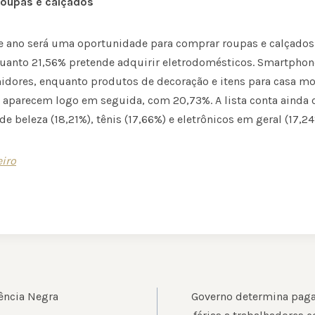
roupas e calçados
te ano será uma oportunidade para comprar roupas e calçados
anto 21,56% pretende adquirir eletrodomésticos. Smartphone
idores, enquanto produtos de decoração e itens para casa 
Vs aparecem logo em seguida, com 20,73%. A lista conta aind
de beleza (18,21%), tênis (17,66%) e eletrônicos em geral (17,24
eiro
ÃO
ência Negra
Governo determina paga