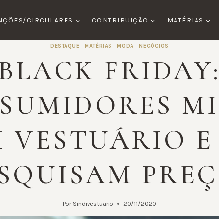
NÇÕES/CIRCULARES
CONTRIBUIÇÃO
MATÉRIAS
DESTAQUE
|
MATÉRIAS
|
MODA
|
NEGÓCIOS
BLACK FRIDAY
SUMIDORES M
 VESTUÁRIO E
SQUISAM PRE
Por
Sindivestuario
20/11/2020