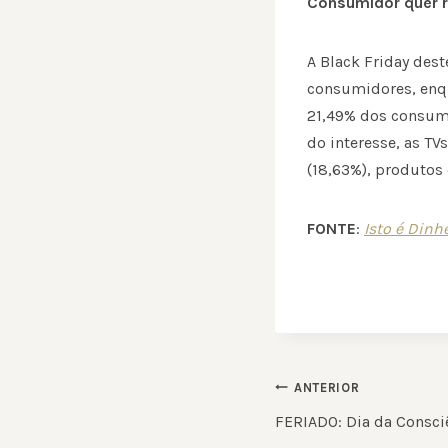
Consumidor quer 
A Black Friday des
consumidores, enqu
21,49% dos consum
do interesse, as T
(18,63%), produtos 
FONTE
:
Isto é Dinh
NAVEGAÇ
ANTERIOR
DE
FERIADO: Dia da Consci