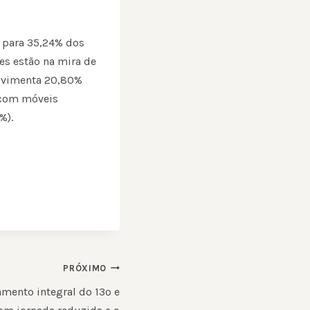
 para 35,24% dos
s estão na mira de
movimenta 20,80%
a com móveis
%).
PRÓXIMO
mento integral do 13º e