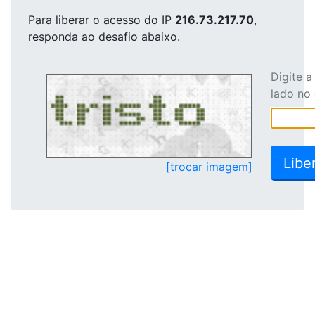
Para liberar o acesso
do IP
216.73.217.70
,
responda ao desafio abaixo.
Digite 
lado no
[trocar imagem]