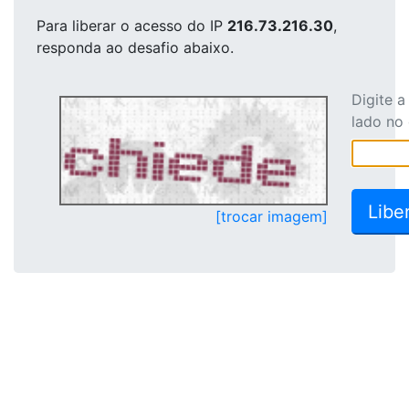
Para liberar o acesso
do IP
216.73.216.30
,
responda ao desafio abaixo.
Digite 
lado no
[trocar imagem]