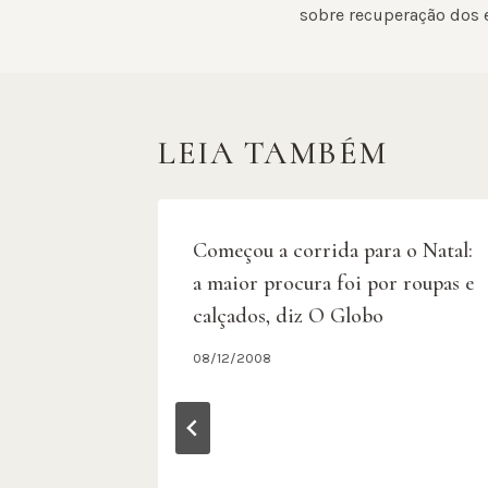
sobre recuperação dos
POST
LEIA TAMBÉM
Começou a corrida para o Natal:
a maior procura foi por roupas e
calçados, diz O Globo
08/12/2008
a