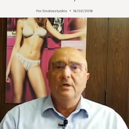
Por
Sindivesturário
16/02/2018