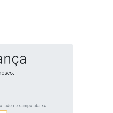
ança
nosco.
ao lado no campo abaixo