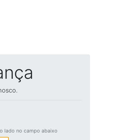
ança
nosco.
ao lado no campo abaixo