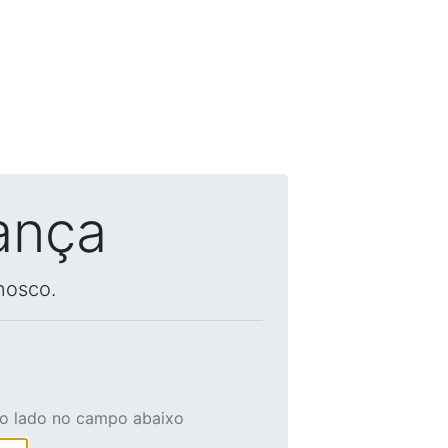
ança
nosco.
ao lado no campo abaixo