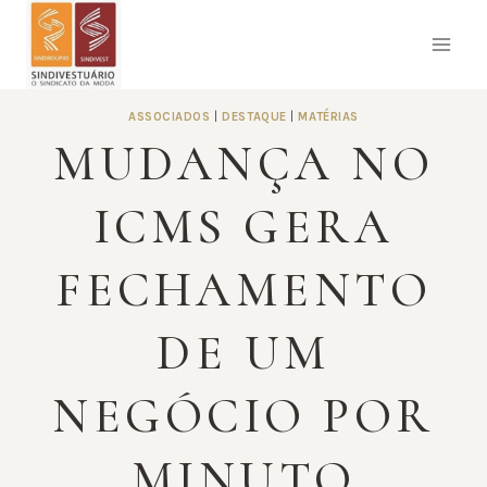
Pular
para
o
Conteúdo
ASSOCIADOS
|
DESTAQUE
|
MATÉRIAS
MUDANÇA NO
ICMS GERA
FECHAMENTO
DE UM
NEGÓCIO POR
MINUTO