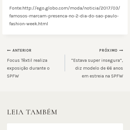
Fonte:http://ego.globo.com/moda/noticia/2017/03/
famosos-marcam-presenca-no-2-dia-do-sao-paulo-
fashion-week.html
NAVEGAÇÃO
ANTERIOR
PRÓXIMO
DE
Focus Têxtil realiza
“Estava super insegura”,
POST
exposição durante o
diz modelo de 66 anos
SPFW
em estreia na SPFW
LEIA TAMBÉM