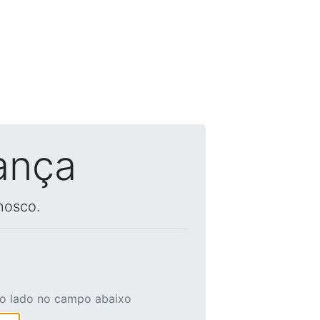
ança
nosco.
ao lado no campo abaixo