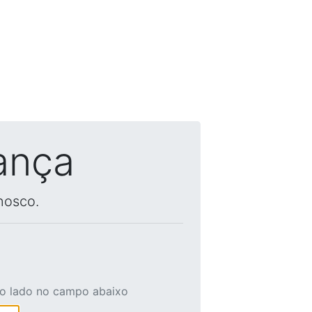
ança
nosco.
ao lado no campo abaixo