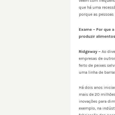
veem com frequênci
que há uma recess
porque as pessoas 
Exame – Por que a
produzir alimento
Ridgeway –
Ao div
empresas de outro
feito de peixes se
uma linha de barras
Há dois anos inic
mais de 20 milhões
inovações para dim
exemplo, na indúst