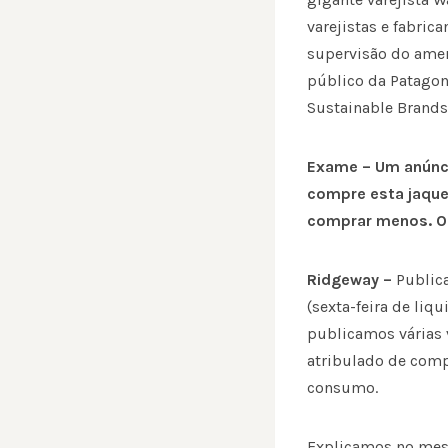
varejistas e fabric
supervisão do ame
público da Patagoni
Sustainable Brands
Exame – Um anúnci
compre esta jaque
comprar menos. O
Ridgeway –
Public
(sexta-feira de li
publicamos várias v
atribulado de comp
consumo.
Explicamos no mes