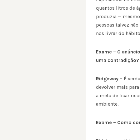
quantos litros de 
produzia — mesmo s
pessoas talvez não
nos livrar do hábit
Exame – O anúncio 
uma contradição?
Ridgeway –
É verd
devolver mais para
a meta de ficar ri
ambiente.
Exame – Como con