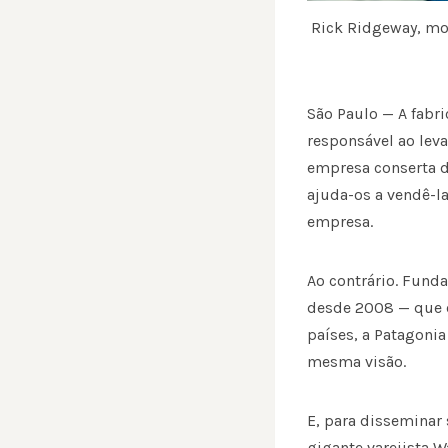
Rick Ridgeway, mo
São Paulo — A fabr
responsável ao lev
empresa conserta d
ajuda-os a vendê-l
empresa.
Ao contrário. Fund
desde 2008 — que c
países, a Patagoni
mesma visão.
E, para disseminar 
gigante varejista 