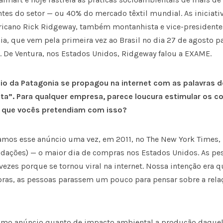
antes do setor — ou 40% do mercado têxtil mundial. As iniciati
ricano Rick Ridgeway, também montanhista e vice-president
a, que vem pela primeira vez ao Brasil no dia 27 de agosto p
. De Ventura, nos Estados Unidos, Ridgeway falou a EXAME.
o da Patagonia se propagou na internet com as palavras 
ta”. Para qualquer empresa, parece loucura estimular os 
 que vocês pretendiam com isso?
amos esse anúncio uma vez, em 2011, no The New York Times,
quidações) — o maior dia de compras nos Estados Unidos. As p
ezes porque se tornou viral na internet. Nossa intenção era q
ras, as pessoas parassem um pouco para pensar sobre a rela
mo anúncio quanto de impacto ambiental a produção daquela