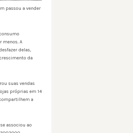
ém passou a vender
o consumo
ar menos. A
desfazer delas,
 crescimento da
brou suas vendas
ojas próprias em 14
 compartilhem a
 se associou ao
de 300?000