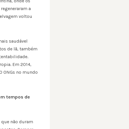
ntina, onde os
s regeneraram a
selvagem voltou
mais saudável
tos de lã, também
entabilidade.
ropia. Em 2014,
 700 ONGs no mundo
 em tempos de
s que não duram