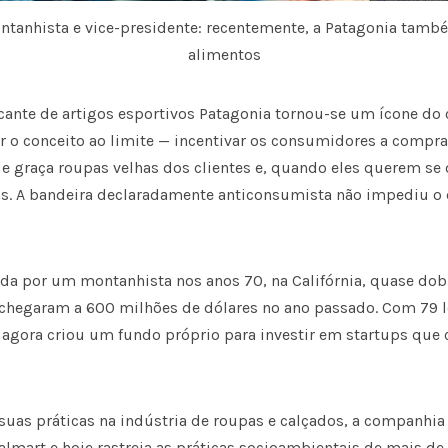
ntanhista e vice-presidente: recentemente, a Patagonia tamb
alimentos
icante de artigos esportivos Patagonia tornou-se um íco­ne d
ar o conceito ao limite — incentivar os consumidores a compr
e graça roupas velhas dos clientes e, quando eles querem se 
as. A bandeira declaradamente anticonsumista não impediu o
ada por um montanhista nos anos 70, na Califórnia, quase do
hegaram a 600 milhões de dólares no ano passado. Com 79 l
a agora criou um fundo próprio para investir em startups que
suas práticas na indústria de roupas e calçados, a companhia
Walmart e hoje rastreia as práticas socioambientais de mais 