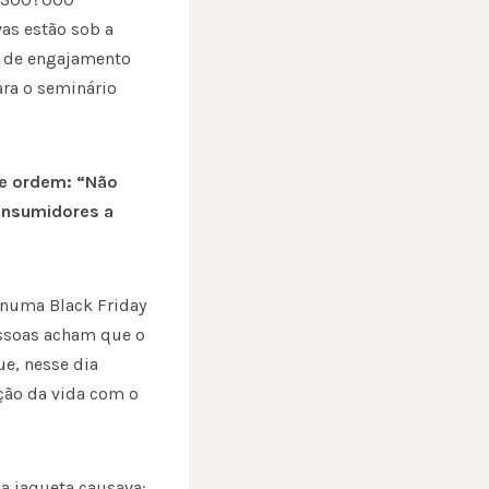
vas estão sob a
e de engajamento
ara o seminário
de ordem: “Não
consumidores a
 numa Black Friday
essoas acham que o
ue, nesse dia
ção da vida com o
 jaqueta causava: