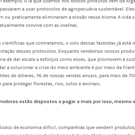
m exemplo. A lã que usamos nos nossos produtos vem da Arge
passaram a usar protocolos de agropecuária sustentável. Ele
am ou praticamente eliminaram a erosão nesse bioma. A vida 
 atualmente convive com as ovelhas.
científicas que contratamos, o solo dessas fazendas já está 
ntação desses protocolos. Enquanto vendemos nossos produ
a de dar escala a esforços como esses, que promovem a sust
ar a solucionar a crise do meio ambiente é por meio da filant
milhões­ de dólares, 1% de nossas vendas anuais, para mais de
para proteger florestas, rios, solos e animais.
midores estão dispostos a pagar a mais por isso, mesmo
íodos de economia difícil, companhias que vendem produto