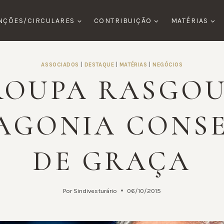
NÇÕES/CIRCULARES
CONTRIBUIÇÃO
MATÉRIAS
ASSOCIADOS
|
DESTAQUE
|
MATÉRIAS
|
NEGÓCIOS
ROUPA RASGOU
AGONIA CONS
DE GRAÇA
Por
Sindivesturário
06/10/2015