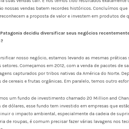
a suas vendas cair. E nós temos tido resultados exatamente
ão nossas vendas
batem recordes históricos. Concluímos que 
reconhecem a proposta de valor e investem em produtos de q
 Patagonia decidiu diversificar seus negócios recentement
s?
ersificar nosso negócio, estamos levando as mesmas práticas 
s setores. Começamos em 2012, com a venda de pacotes de sa
lvagens capturados por tribos nativas da América do Norte. D
 de cereais e frutas orgânicas. Em paralelo, temos outro esfor
iamos um fundo de investimento chamado 20 Million and Cha
 de dólares, esse fundo tem investido em empresas que est
inuir o impacto ambiental, especialmente da cadeia de supri
ria de roupas, é comum precisar fazer várias lavagens nos tec