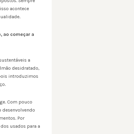
 opostos. Sempre
isso acontece
ualidade.
e, ao começar a
sustentáveis a
lmão desidratado,
epois introduzimos
ço.
nge. Com pouco
ão desenvolvendo
mentos. Por
idos usados para a