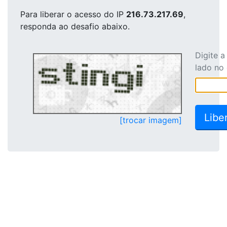
Para liberar o acesso
do IP
216.73.217.69
,
responda ao desafio abaixo.
Digite 
lado no
[trocar imagem]