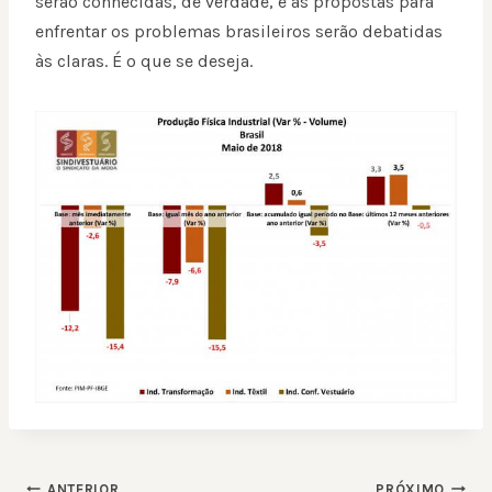
serão conhecidas, de verdade, e as propostas para
enfrentar os problemas brasileiros serão debatidas
às claras. É o que se deseja.
NAVEGAÇÃO
ANTERIOR
PRÓXIMO