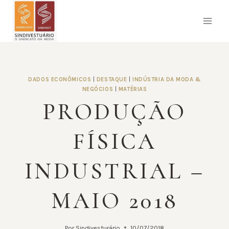
Pular
para
o
Conteúdo
DADOS ECONÔMICOS
|
DESTAQUE
|
INDÚSTRIA DA MODA &
NEGÓCIOS
|
MATÉRIAS
PRODUÇÃO
FÍSICA
INDUSTRIAL –
MAIO 2018
Por
Sindivesturário
10/07/2018