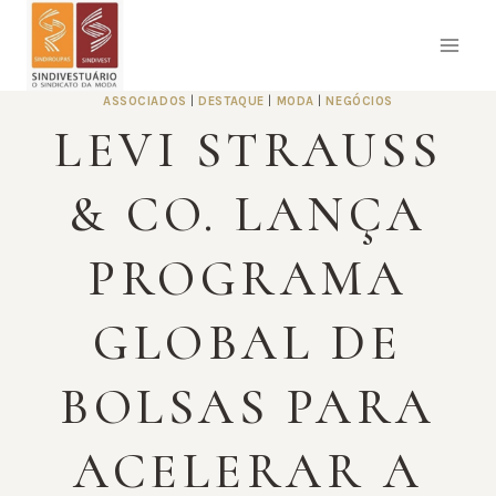
Pular
para
o
Conteúdo
ASSOCIADOS
|
DESTAQUE
|
MODA
|
NEGÓCIOS
LEVI STRAUSS
& CO. LANÇA
PROGRAMA
GLOBAL DE
BOLSAS PARA
ACELERAR A