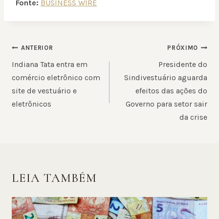
Fonte:
BUSINESS WIRE
NAVEGAÇÃO
ANTERIOR
PRÓXIMO
DE
Indiana Tata entra em
Presidente do
POST
comércio eletrônico com
Sindivestuário aguarda
site de vestuário e
efeitos das ações do
eletrônicos
Governo para setor sair
da crise
LEIA TAMBÉM