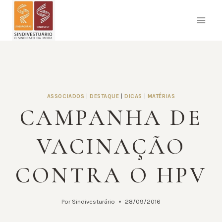
Pular
para
o
Conteúdo
ASSOCIADOS
|
DESTAQUE
|
DICAS
|
MATÉRIAS
CAMPANHA DE
VACINAÇÃO
CONTRA O HPV
Por
Sindivesturário
28/09/2016