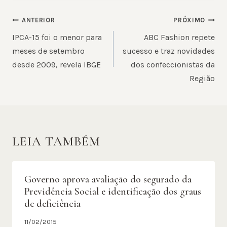
NAVEGAÇÃO
ANTERIOR
PRÓXIMO
DE
IPCA-15 foi o menor para
ABC Fashion repete
POST
meses de setembro
sucesso e traz novidades
desde 2009, revela IBGE
dos confeccionistas da
Região
LEIA TAMBÉM
Governo aprova avaliação do segurado da
Previdência Social e identificação dos graus
de deficiência
11/02/2015