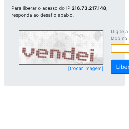
Para liberar o acesso
do IP
216.73.217.148
,
responda ao desafio abaixo.
Digite 
lado no
[trocar imagem]