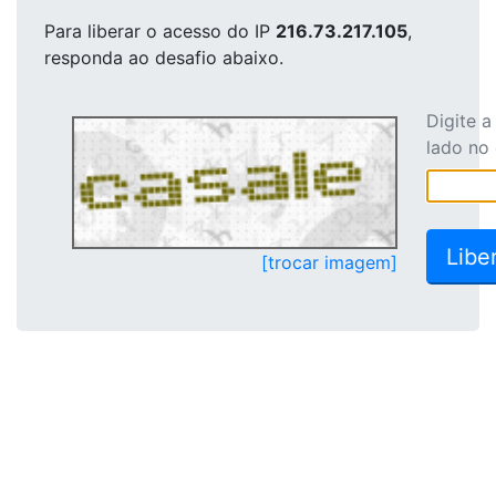
Para liberar o acesso
do IP
216.73.217.105
,
responda ao desafio abaixo.
Digite 
lado no
[trocar imagem]