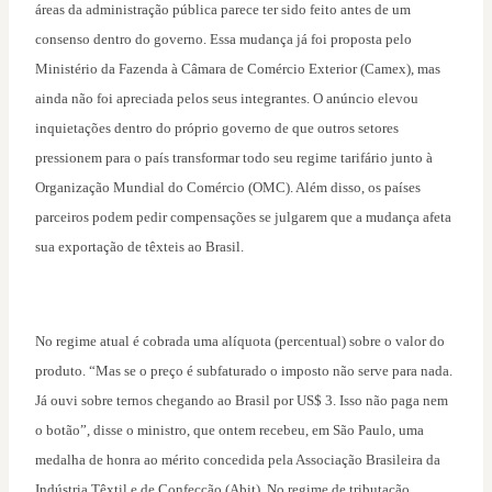
áreas da administração pública parece ter sido feito antes de um
consenso dentro do governo. Essa mudança já foi proposta pelo
Ministério da Fazenda à Câmara de Comércio Exterior (Camex), mas
ainda não foi apreciada pelos seus integrantes. O anúncio elevou
inquietações dentro do próprio governo de que outros setores
pressionem para o país transformar todo seu regime tarifário junto à
Organização Mundial do Comércio (OMC). Além disso, os países
parceiros podem pedir compensações se julgarem que a mudança afeta
sua exportação de têxteis ao Brasil.
No regime atual é cobrada uma alíquota (percentual) sobre o valor do
produto. “Mas se o preço é subfaturado o imposto não serve para nada.
Já ouvi sobre ternos chegando ao Brasil por US$ 3. Isso não paga nem
o botão”, disse o ministro, que ontem recebeu, em São Paulo, uma
medalha de honra ao mérito concedida pela Associação Brasileira da
Indústria Têxtil e de Confecção (Abit). No regime de tributação