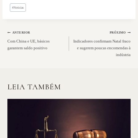
Tags
#
Noticias
do
Post:
NAVEGAÇÃO
ANTERIOR
PRÓXIMO
DE
Com China e UE, básicos
Indicadores confirmam Natal fraco
garantem saldo positivo
e sugerem poucas encomendas à
POST
indústria
LEIA TAMBÉM