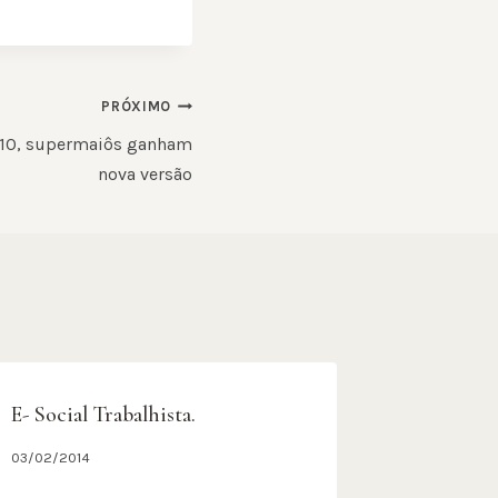
PRÓXIMO
010, supermaiôs ganham
nova versão
E- Social Trabalhista.
Alpargat
R$ 120 m
03/02/2014
10/10/2012