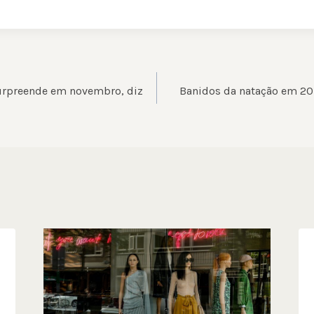
ÃO
urpreende em novembro, diz
Banidos da natação em 2