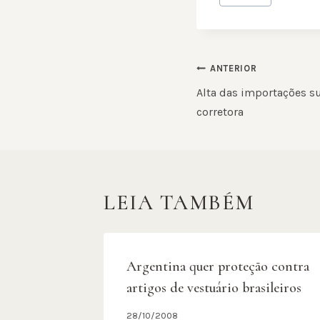
do
Post:
NAVEGAÇ
ANTERIOR
DE
Alta das importações s
corretora
POST
LEIA TAMBÉM
Argentina quer proteção contra
artigos de vestuário brasileiros
28/10/2008