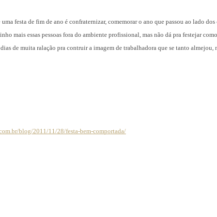
e uma festa de fim de ano é confraternizar, comemorar o ano que passou ao lado dos 
ho mais essas pessoas fora do ambiente profissional, mas não dá pra festejar co
dias de muita ralação pra contruir a imagem de trabalhadora que se tanto almejou, 
ol.com.br/blog/2011/11/28/festa-bem-comportada/