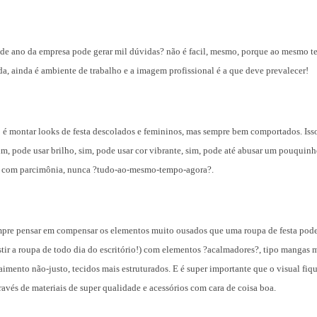
m de ano da empresa pode gerar mil dúvidas? não é facil, mesmo, porque ao mesmo t
da, ainda é ambiente de trabalho e a imagem profissional é a que deve prevalecer!
 é montar looks de festa descolados e femininos, mas sempre bem comportados. Isso
sim, pode usar brilho, sim, pode usar cor vibrante, sim, pode até abusar um pouquin
 com parcimônia, nunca ?tudo-ao-mesmo-tempo-agora?.
pre pensar em compensar os elementos muito ousados que uma roupa de festa pode c
stir a roupa de todo dia do escritório!) com elementos ?acalmadores?, tipo mangas m
aimento não-justo, tecidos mais estruturados. E é super importante que o visual fiq
ravés de materiais de super qualidade e acessórios com cara de coisa boa.