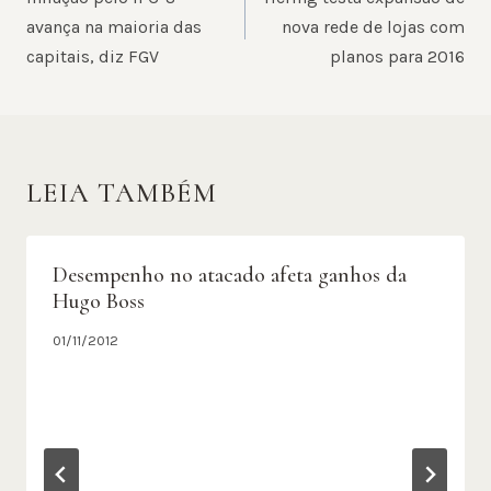
POST
avança na maioria das
nova rede de lojas com
capitais, diz FGV
planos para 2016
LEIA TAMBÉM
Desempenho no atacado afeta ganhos da
Hugo Boss
01/11/2012