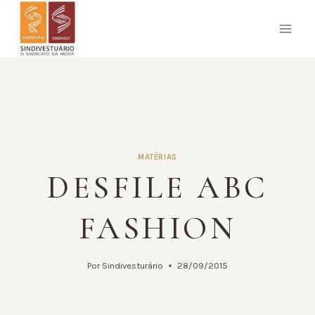
Pular
para
o
Conteúdo
MATÉRIAS
DESFILE ABC
FASHION
Por
Sindivesturário
28/09/2015